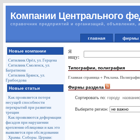
Компании Центрального фе
справочник предприятий и организаций, объявления, 
главная
фирм
Новые компании
Я
ищу:
Ситилинк Орёл, ул. Герцена
Ситилинк Смоленск, ул.
Типографии, полиграфия
Багратиона
Ситилинк Брянск, ул.
Главная страница
Реклама. Полиграф
Грибоедова
Фирмы раздела
Новые статьи
Как проявляется потеря
Сортировать по:
городу
названи
несущей способности
перекрытий при развитии
Выберите регион:
трещин
Как проявляются деформации
фасадов при нарушении
крепления облицовки и как это
выявляется при обследовании
Храмы. Соборы. Церкви: