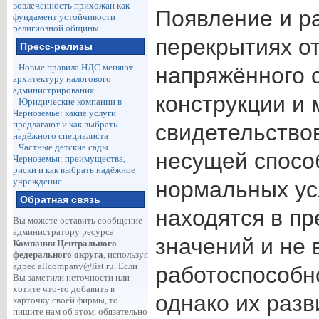
вовлеченность прихожан как
Появление и р
фундамент устойчивости
религиозной общины
перекрытиях о
Пресс-релизы
Новые правила НДС меняют
напряжённого 
архитектуру налогового
администрирования
конструкции и 
Юридические компании в
Черноземье: какие услуги
предлагают и как выбрать
свидетельство
надёжного специалиста
Частные детские сады
несущей спосо
Черноземья: преимущества,
риски и как выбрать надёжное
учреждение
нормальных ус
Обратная связь
находятся в п
Вы можете оставить сообщение
администратору ресурса
значений и не 
Компании Центрального
федерального округа
, используя
адрес
allcompany@list.ru
. Если
работоспособн
Вы заметили неточности или
хотите что-то добавить в
однако их разв
карточку своей фирмы, то
пишите нам об этом, обязательно