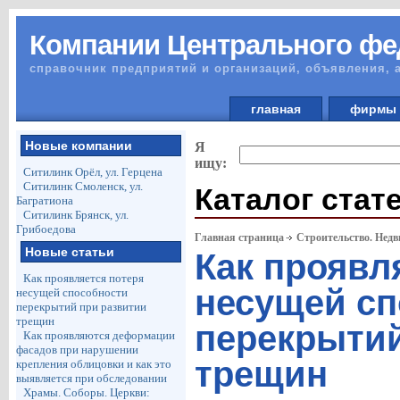
Компании Центрального фе
справочник предприятий и организаций, объявления, 
главная
фирм
Новые компании
Я
ищу:
Ситилинк Орёл, ул. Герцена
Ситилинк Смоленск, ул.
Каталог стат
Багратиона
Ситилинк Брянск, ул.
Грибоедова
Главная страница
Строительство. Недв
Новые статьи
Как проявл
Как проявляется потеря
несущей сп
несущей способности
перекрытий при развитии
трещин
перекрытий
Как проявляются деформации
фасадов при нарушении
трещин
крепления облицовки и как это
выявляется при обследовании
Храмы. Соборы. Церкви: