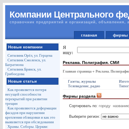
Компании Центрального фе
справочник предприятий и организаций, объявления, 
главная
фирм
Новые компании
Я
ищу:
Ситилинк Орёл, ул. Герцена
Ситилинк Смоленск, ул.
Реклама. Полиграфия. СМИ
Багратиона
Ситилинк Брянск, ул.
Главная страница
Реклама. Полиграф
Грибоедова
Новые статьи
Газеты, журналы
Изгот
Телевидение, радио
Типог
Как проявляется потеря
несущей способности
Фирмы раздела
перекрытий при развитии
трещин
Сортировать по:
городу
названи
Как проявляются деформации
фасадов при нарушении
Выберите регион:
крепления облицовки и как это
выявляется при обследовании
Храмы. Соборы. Церкви: