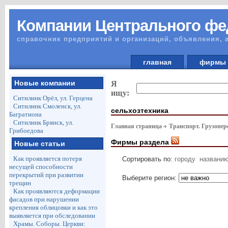
Компании Центрального фе
справочник предприятий и организаций, объявления, 
главная
фирм
Новые компании
Я
ищу:
Ситилинк Орёл, ул. Герцена
Ситилинк Смоленск, ул.
сельхозтехника
Багратиона
Ситилинк Брянск, ул.
Главная страница
Транспорт. Грузопер
Грибоедова
Фирмы раздела
Новые статьи
Как проявляется потеря
Сортировать по:
городу
названи
несущей способности
перекрытий при развитии
Выберите регион:
трещин
Как проявляются деформации
фасадов при нарушении
крепления облицовки и как это
выявляется при обследовании
Храмы. Соборы. Церкви: