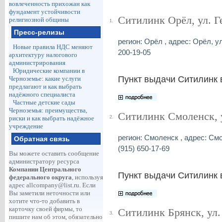
вовлеченность прихожан как
фундамент устойчивости
Ситилинк Орёл, ул. Г
религиозной общины
1.
Пресс-релизы
регион: Орёл , адрес: Орёл, ул
Новые правила НДС меняют
200-19-05
архитектуру налогового
администрирования
Юридические компании в
Пункт выдачи Ситилинк 
Черноземье: какие услуги
предлагают и как выбрать
надёжного специалиста
Частные детские сады
Черноземья: преимущества,
Ситилинк Смоленск, у
2.
риски и как выбрать надёжное
учреждение
регион: Смоленск , адрес: Смо
Обратная связь
(915) 650-17-69
Вы можете оставить сообщение
администратору ресурса
Компании Центрального
Пункт выдачи Ситилинк 
федерального округа
, используя
адрес
allcompany@list.ru
. Если
Вы заметили неточности или
хотите что-то добавить в
карточку своей фирмы, то
Ситилинк Брянск, ул.
3.
пишите нам об этом, обязательно