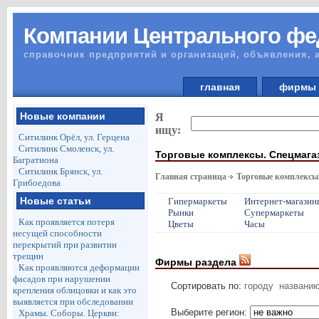
Компании Центрального фе
справочник предприятий и организаций, объявления, 
главная
фирм
Новые компании
Я
ищу:
Ситилинк Орёл, ул. Герцена
Ситилинк Смоленск, ул.
Торговые комплексы. Спецмага
Багратиона
Ситилинк Брянск, ул.
Главная страница
Торговые комплексы
Грибоедова
Новые статьи
Гипермаркеты
Интернет-магазин
Рынки
Супермаркеты
Как проявляется потеря
Цветы
Часы
несущей способности
перекрытий при развитии
трещин
Фирмы раздела
Как проявляются деформации
фасадов при нарушении
Сортировать по:
городу
названи
крепления облицовки и как это
выявляется при обследовании
Выберите регион:
Храмы. Соборы. Церкви: