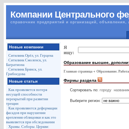
Компании Центрального фе
справочник предприятий и организаций, объявления, 
Новые компании
Я
ищу:
Ситилинк Орёл, ул. Герцена
Ситилинк Смоленск, ул.
Образование высшее, дополни
Багратиона
Ситилинк Брянск, ул.
Главная страница
Образование. Работа
Грибоедова
Фирмы раздела
Новые статьи
Как проявляется потеря
Сортировать по:
городу
названи
несущей способности
перекрытий при развитии
Выберите регион:
трещин
Как проявляются деформации
фасадов при нарушении
крепления облицовки и как это
выявляется при обследовании
Храмы. Соборы. Церкви: