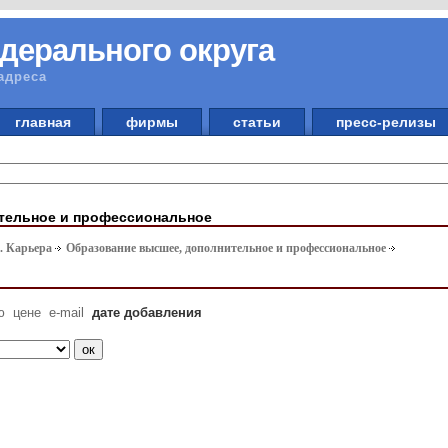
дерального округа
адреса
главная
фирмы
статьи
пресс-релизы
тельное и профессиональное
. Карьера
Образование высшее, дополнительное и профессиональное
ю
цене
e-mail
дате добавления