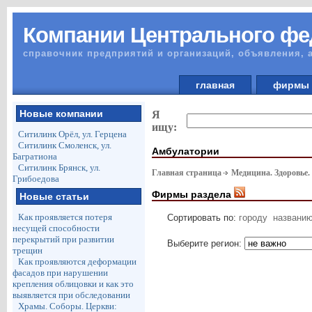
Компании Центрального фе
справочник предприятий и организаций, объявления, 
главная
фирм
Новые компании
Я
ищу:
Ситилинк Орёл, ул. Герцена
Ситилинк Смоленск, ул.
Амбулатории
Багратиона
Ситилинк Брянск, ул.
Главная страница
Медицина. Здоровье.
Грибоедова
Фирмы раздела
Новые статьи
Как проявляется потеря
Сортировать по:
городу
названи
несущей способности
перекрытий при развитии
Выберите регион:
трещин
Как проявляются деформации
фасадов при нарушении
крепления облицовки и как это
выявляется при обследовании
Храмы. Соборы. Церкви: