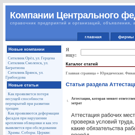
Компании Центрального фе
справочник предприятий и организаций, объявления, 
главная
фирм
Новые компании
Я
ищу:
Ситилинк Орёл, ул. Герцена
Ситилинк Смоленск, ул.
Каталог статей
Багратиона
Ситилинк Брянск, ул.
Главная страница
Юридические. Финан
Грибоедова
Статьи раздела Аттестац
Новые статьи
Как проявляется потеря
несущей способности
Аттестация, которая меняет ответстве
1.
затрат
перекрытий при развитии
трещин
Как проявляются деформации
Аттестация рабочих мес
фасадов при нарушении
проверка условий труда,
крепления облицовки и как это
выявляется при обследовании
какие обязательства раб
Храмы. Соборы. Церкви: