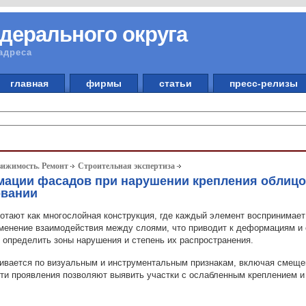
дерального округа
адреса
главная
фирмы
статьи
пресс-релизы
вижимость. Ремонт
Строительная экспертиза
ации фасадов при нарушении крепления облицов
овании
отают как многослойная конструкция, где каждый элемент воспринимает
менение взаимодействия между слоями, что приводит к деформациям и
 определить зоны нарушения и степень их распространения.
ивается по визуальным и инструментальным признакам, включая смеще
Эти проявления позволяют выявить участки с ослабленным креплением и