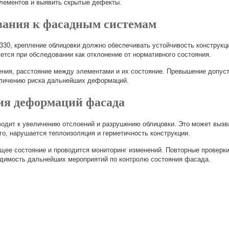
лементов и выявить скрытые дефекты.
вания к фасадным системам
330, крепление облицовки должно обеспечивать устойчивость конструкц
тся при обследовании как отклонение от нормативного состояния.
ения, расстояние между элементами и их состояние. Превышение допус
личению риска дальнейших деформаций.
ия деформаций фасада
одит к увеличению отслоений и разрушению облицовки. Это может вызв
о, нарушается теплоизоляция и герметичность конструкции.
щее состояние и проводится мониторинг изменений. Повторные проверк
одимость дальнейших мероприятий по контролю состояния фасада.