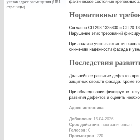
фактическое состояние крепёжных э
указав адрес размещения (URL
страницы).
Нормативные требо
Согласно СП 293.1325800 и СП 20.13
Нарушение этих требований фиксируе
При анализе учитываются тип крепл
снижению надёжности фасада и уве
Последствия развит
Дальнейшее развитие дефектов прив
защитных свойств фасада. Кроме тог
При обследовании фиксируется теку
развития дефектов и оценить необх
Адрес источника
:
Добавлена
: 16-04-2026
Срок действия
: неограниченная
Голосов
: 0
Просмотров
: 220