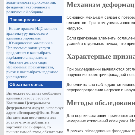
вовлеченность прихожан как
Механизм деформац
фундамент устойчивости
религиозной общины
Основной механизм связан с потере
Пресс-релизы
элементов. При этом увеличиваются
нагрузок.
Новые правила НДС меняют
архитектуру налогового
администрирования
Если крепёжные элементы ослаблены
Юридические компании в
усилий в отдельных точках, что пр
Черноземье: какие услуги
предлагают и как выбрать
Характерные призна
надёжного специалиста
Частные детские сады
Черноземья: преимущества,
При обследовании выявляются отсло
риски и как выбрать надёжное
нарушение геометрии фасадной пове
учреждение
Обратная связь
Дополнительно наблюдаются изменен
перераспределении нагрузок и нару
Вы можете оставить сообщение
администратору ресурса
Методы обследовани
Компании Центрального
федерального округа
, используя
адрес
allcompany@list.ru
. Если
Для оценки состояния применяются 
Вы заметили неточности или
измерение отклонений облицовки. И
хотите что-то добавить в
карточку своей фирмы, то
В рамках
обследования фасадных ко
пишите нам об этом, обязательно