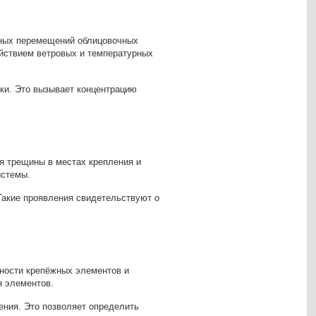
я
ьных перемещений облицовочных
ействием ветровых и температурных
ки. Это вызывает концентрацию
я трещины в местах крепления и
истемы.
Такие проявления свидетельствуют о
ности крепёжных элементов и
я элементов.
ения. Это позволяет определить