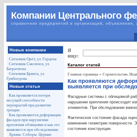
Компании Центрального фе
справочник предприятий и организаций, объявления, 
Новые компании
Я
ищу:
Ситилинк Орёл, ул. Герцена
Ситилинк Смоленск, ул.
Каталог статей
Багратиона
Ситилинк Брянск, ул.
Главная страница
Строительство. Нед
Грибоедова
Как проявляются деформ
выявляется при обслед
Новые статьи
Как проявляется потеря
Фасадные системы с облицовкой раб
несущей способности
нарушении крепления происходит из
перекрытий при развитии
элементов. При обследовании важно
трещин
Как проявляются деформации
Фактическое состояние фасада оцен
фасадов при нарушении
изменение геометрии поверхности. 
крепления облицовки и как это
состояние конструкции.
выявляется при обследовании
Храмы. Соборы. Церкви: