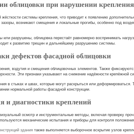
ии облицовки при нарушении креплени
й жёсткости системы крепления, что приводит к появлению дополнител
 зазоры, возникают смещения и локальные прогибы, особенно под возд
 или разрушены, облицовка перестаёт равномерно воспринимать нагруз
иводит к развитию трещин и дальнейшему разрушению системы.
ки дефектов фасадной облицовки
ения, вздутия и смещения облицовочных элементов. Также фиксируютс
рхности. Эти признаки указывают на снижение надёжности крепёжной с
ия в стыках и швах, которые могут раскрыться или деформироваться. 
шении нормальной работы фасадной конструкции.
я и диагностики креплений
визуальный осмотр и инструментальные методы, включая проверку проч
спользуются механические испытания и приборы для контроля положени
нструкций здания
также выполняется выборочное вскрытие узлов крепл